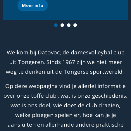
volleybalschool - tot binnenkort
Meer info
Klik dan op onderstaande link en selecteer jouw
Klik hier
ploeg ...
Meer info
Meer info
Welkom bij Datovoc, de damesvolleybal club
uit Tongeren. Sinds 1967 zijn we niet meer
weg te denken uit de Tongerse sportwereld.
Op deze webpagina vind je allerlei informatie
over onze toffe club : wat is onze geschiedenis,
wat is ons doel, wie doet de club draaien,
welke ploegen spelen er, hoe kan je je
aansluiten en allerhande andere praktische