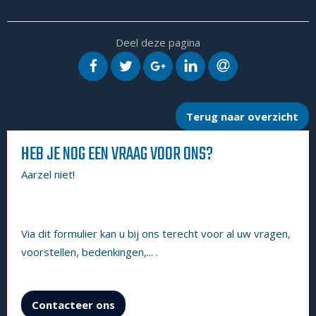
Deel deze pagina
OP FACEBOOK
OP TWITTER
OP GOOGLE+
OP LINKEDIN
VIA E-MAIL
Terug naar overzicht
HEB JE NOG EEN VRAAG VOOR ONS?
Aarzel niet!
Via dit formulier kan u bij ons terecht voor al uw vragen,
voorstellen, bedenkingen,... .
Contacteer ons